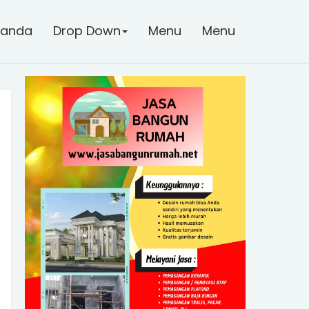
randa
Drop Down
Menu
Menu